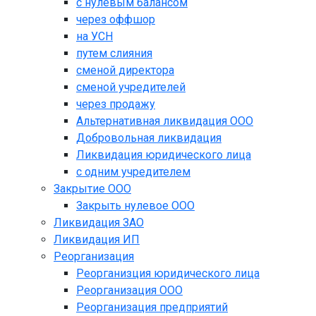
с нулевым балансом
через оффшор
на УСН
путем слияния
сменой директора
сменой учредителей
через продажу
Альтернативная ликвидация ООО
Добровольная ликвидация
Ликвидация юридического лица
с одним учредителем
Закрытие ООО
Закрыть нулевое ООО
Ликвидация ЗАО
Ликвидация ИП
Реорганизация
Реорганизция юридического лица
Реорганизация ООО
Реорганизация предприятий