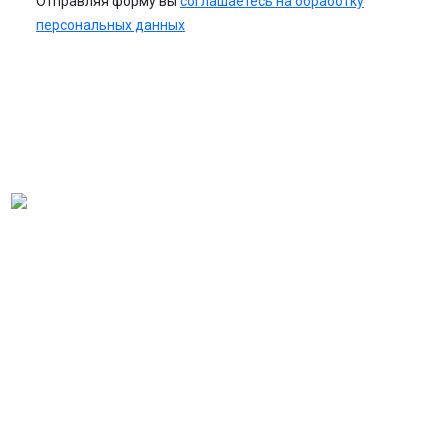
Отправляя форму вы
соглашаетесь на обработку
персональных данных
Оставьте
это поле
пустым.
© 2026 Ликвидация фирм и компаний. Все права защищены
Страница в ВК
О компании
Блог
Полезные материалы
Контакты