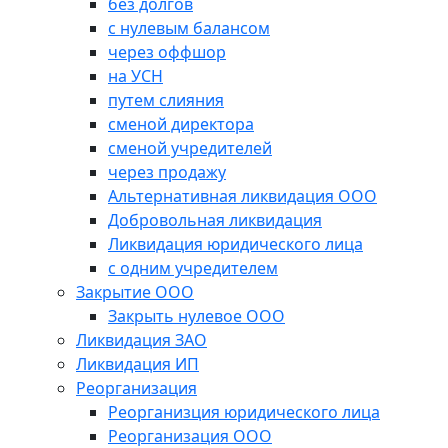
без долгов
с нулевым балансом
через оффшор
на УСН
путем слияния
сменой директора
сменой учредителей
через продажу
Альтернативная ликвидация ООО
Добровольная ликвидация
Ликвидация юридического лица
с одним учредителем
Закрытие ООО
Закрыть нулевое ООО
Ликвидация ЗАО
Ликвидация ИП
Реорганизация
Реорганизция юридического лица
Реорганизация ООО